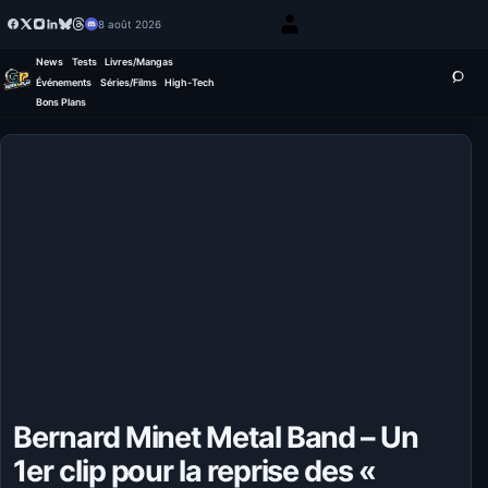
8 août 2026
News
Tests
Livres/Mangas
Événements
Séries/Films
High-Tech
Bons Plans
Bernard Minet Metal Band – Un
1er clip pour la reprise des «