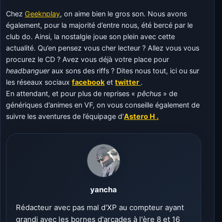
Chez
Geeknplay
, on aime bien le gros son. Nous avons
également, pour la majorité d’entre nous, été bercé par le
club do. Ainsi, la nostalgie joue son plein avec cette
actualité. Qu’en pensez vous cher lecteur ? Allez vous vous
procurez le CD ? Avez vous déjà votre place pour
headbanguer
aux sons des riffs ? Dites nous tout, ici ou sur
les réseaux sociaux
facebook
et
twitter
.
En attendant, et pour plus de reprises «
pêchus
» de
génériques d’animes en VF, on vous conseille également de
suivre les aventures de l’équipage d’
Astero H .
yancha
Rédacteur avec pas mal d'XP au compteur ayant
grandi avec les bornes d'arcades à l'ère 8 et 16