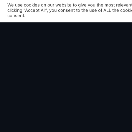
We use cookies on our website to give you the most relevan
clicking “Accept All”, you consent to the use of ALL the cook
consent.
Anno 1800 – La 3e saison est disponibl
Voir plus
Votre email ne sera pas publié. Les champs o
Laisser un commentaire
Vous devez
vous connecter
pour publie