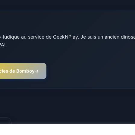
ludique au service de GeekNPlay. Je suis un ancien dinosau
PA!
ticles de Bomboy
→