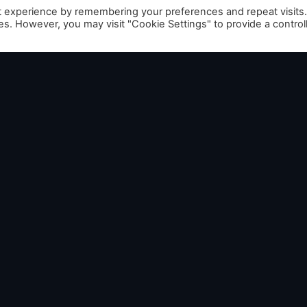
t experience by remembering your preferences and repeat visits
ies. However, you may visit "Cookie Settings" to provide a control
e
bligatoires sont marqués *
r un commentaire.