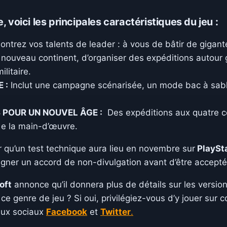
, voici les principales caractéristiques du jeu :
ntrez vos talents de leader : à vous de bâtir de giga
n nouveau continent, d’organiser des expéditions autour 
litaire.
 :
Inclut une campagne scénarisée, un mode bac à sable
 POUR UN NOUVEL ÂGE :
Des expéditions aux quatre co
de la main-d’œuvre.
oir qu’un test technique aura lieu en novembre sur
PlaySta
igner un accord de non-divulgation avant d’être accepté
oft
annonce qu’il donnera plus de détails sur les versio
ce genre de jeu ? Si oui, privilégiez-vous d’y jouer sur
aux sociaux
Facebook
et
Twitter
.