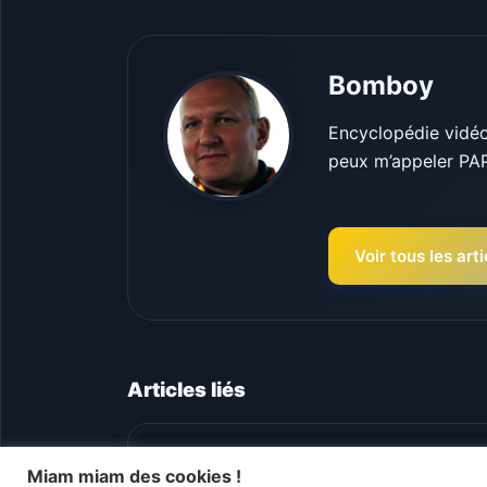
Bomboy
Encyclopédie vidéo-
peux m’appeler PA
Voir tous les ar
Articles liés
Miam miam des cookies !