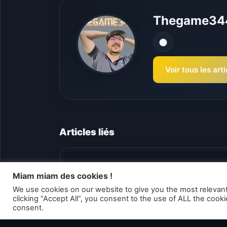
Thegame34
Voir tous les a
Articles liés
Miam miam des cookies !
We use cookies on our website to give you the most relevan
clicking “Accept All”, you consent to the use of ALL the cook
consent.