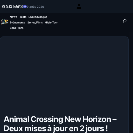
9 août 2026
News
Tests
Livres/Mangas
Événements
Séries/Films
High-Tech
Bons Plans
Animal Crossing New Horizon –
Deux mises à jour en 2 jours !