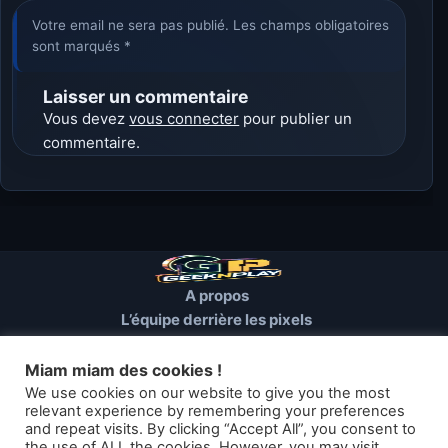
Votre email ne sera pas publié. Les champs obligatoires
sont marqués *
Laisser un commentaire
Vous devez
vous connecter
pour publier un
commentaire.
A propos
L’équipe derrière les pixels
Conditions d’utilisation
Mentions Légales
Miam miam des cookies !
Cookies et autres traceurs
We use cookies on our website to give you the most
relevant experience by remembering your preferences
and repeat visits. By clicking “Accept All”, you consent to
© 2026 GEEKNPLAY — Tous droits réservés
the use of ALL the cookies. However, you may visit