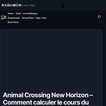
9 août 2026
News
Tests
Livres/Mangas
Événements
Séries/Films
High-Tech
Bons Plans
Animal Crossing New Horizon –
Comment calculer le cours du