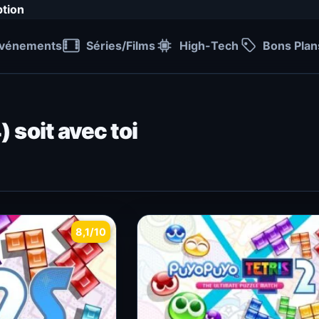
ption
vénements
Séries/Films
High-Tech
Bons Plan
 soit avec toi
8,1/10