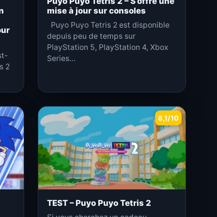
Puyo Puyo Tetris 2 – S’offre une
n
mise à jour sur consoles
Puyo Puyo Tetris 2 est disponible
our
depuis peu de temps sur
PlayStation 5, PlayStation 4, Xbox
st-
Series…
s 2
8,1/10
TEST – Puyo Puyo Tetris 2