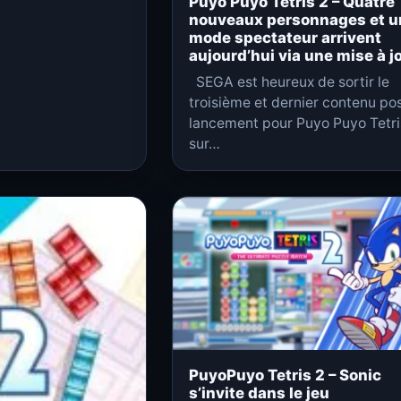
Puyo Puyo Tetris 2 – Quatre
nouveaux personnages et u
mode spectateur arrivent
aujourd’hui via une mise à j
SEGA est heureux de sortir le
troisième et dernier contenu po
lancement pour Puyo Puyo Tetri
sur…
PuyoPuyo Tetris 2 – Sonic
s’invite dans le jeu