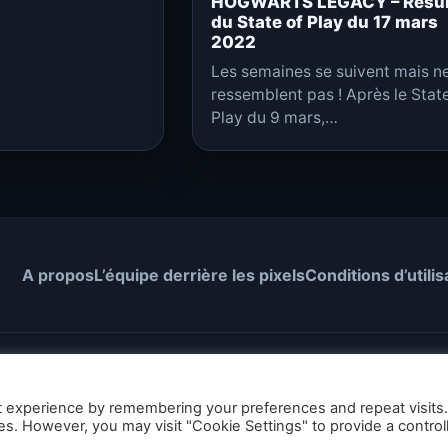
HOGWARTS LEGACY – Rés
du State of Play du 17 mars
2022
Les semaines se suivent mais n
ressemblent pas ! Après le State
Play du 9 mars,…
A propos
L’équipe derrière les pixels
Conditions d’utilis
© 2026 GEEKNPLAY — Tous droits réservés
t experience by remembering your preferences and repeat visits
play.fr sont mis à disposition selon les termes de la licence Crea
ies. However, you may visit "Cookie Settings" to provide a control