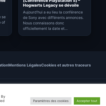
umé
[Conférence PlayStation 5] –
Hogwarts Legacy se dévoile
Aujourd’hui a eu lieu la conférence
e se
de Sony avec différents annonces.
 of
Nous connaissons donc
officiellement la date et…
ation
Mentions Légales
Cookies et autres traceurs
. By
tive Commons
led
Paramètres des cookies
Accepter tout
Thème