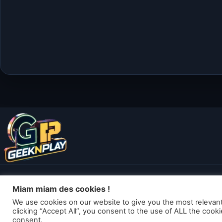
Miam miam des cookies !
We use cookies on our website to give you the most relevan
Les articles de geekn
clicking “Accept All”, you consent to the use of ALL the cook
consent.