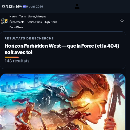
9 août 2026
News
Tests
Livres/Mangas
Événements
Séries/Films
High-Tech
Bons Plans
RÉSULTATS DE RECHERCHE
Horizon Forbidden West — que la Force (et la 404)
soit avec toi
148 résultats