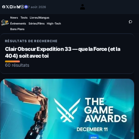
7 août 2026
News
Tests
Livres/Mangas
Événements
Séries/Films
High-Tech
Bons Plans
RÉSULTATS DE RECHERCHE
Clair Obscur Expedition 33 — que la Force (et la
404) soit avec toi
60 résultats